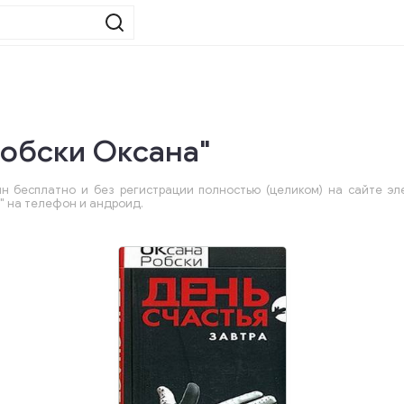
Робски Оксана"
н бесплатно и без регистрации полностью (целиком) на сайте эле
" на телефон и андроид.