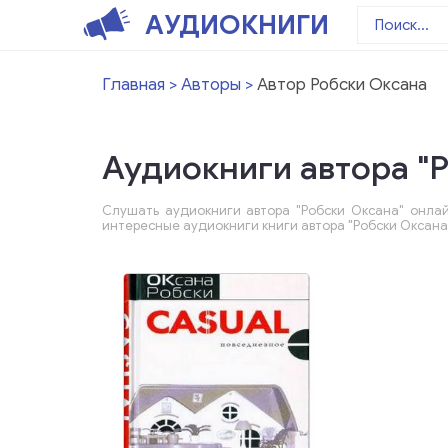
АУДИОКНИГИ
Главная
Авторы
Автор Робски Оксана
Аудиокниги автора "
Слушать аудиокниги автора "Робски Оксана" онлай
интересные аудиокниги книги автора "Робски Оксана