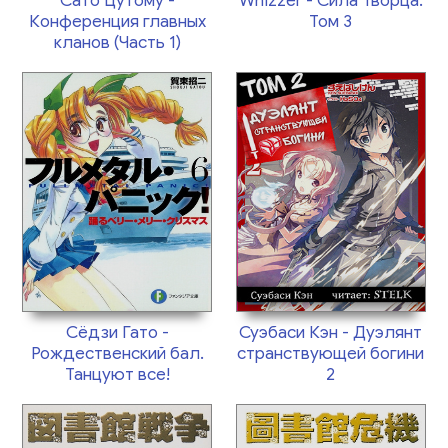
Сато Цутому -
Whizzer - Сила Творца.
Конференция главных
Том 3
кланов (Часть 1)
Сёдзи Гато -
Суэбаси Кэн - Дуэлянт
Рождественский бал.
странствующей богини
Танцуют все!
2