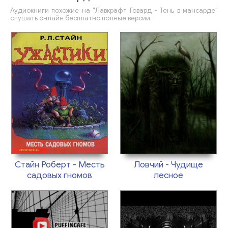
Аудиокниги похожие на "Лавкрафт Говард - Тень в мансарде"
слушать онлайн бесплатно полные версии.
Стайн Роберт - Месть
Ловчий - Чудище
садовых гномов
лесное