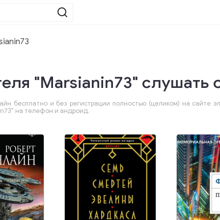
ianin73
еля "Marsianin73" слушать 
айн бесплатно и без регистрации полностью (целиком) на сайте эл
in73" на телефон и андроид.