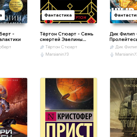
а
Фантастика
Фантасти
берт -
Тёртон Стюарт - Семь
Дик Филип 
алактики
смертей Эвелины
Пролейтесь
Хардкасл
оберт
Тёртон Стюарт
Дик Фили
Marsianin73
Marsianin7