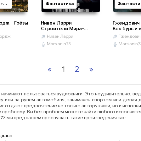
Ужасы, мистика
Фантастика
Фантасти
дж - Грёзы
Нивен Ларри -
Гжендович 
Строители Мира-
Век бурь и 
Кольца
ордж
Нивен Ларри
Гжендович
Marsianin73
Marsianin7
«
1
2
»
начинают пользоваться аудиокниги. Это неудивительно, ве
арку или за рулем автомобиля, занимаясь спортом или дела
г отдают предпочтение не только автору книги, но и исполн
у проблему. Вы без проблем можете найти любого исполнителя
n73 мы предлагаем прослушать такие произведения как:
дкасл