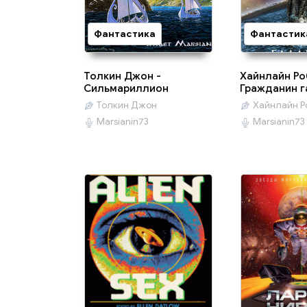
Фантастика
Фантастик
Толкин Джон -
Хайнлайн Ро
Сильмариллион
Гражданин г
Толкин Джон
Хайнлайн Р
Marsianin73
Marsianin73