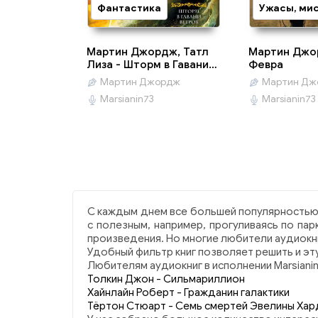
Фантастика
Мартин Джордж, Татл
Мартин Джор
Лиза - Шторм в Гавани
Февра
Ветров
Мартин Джордж
Мартин Дж
Marsianin73
Marsianin73
С каждым днем все большей популярностью 
с полезным, например, прогуливаясь по п
произведения. Но многие любители аудиокни
Удобный фильтр книг позволяет решить и эт
Любителям аудиокниг в исполнении Marsiani
Толкин Джон - Сильмариллион
Хайнлайн Роберт - Гражданин галактики
Тёртон Стюарт - Семь смертей Эвелины Хар