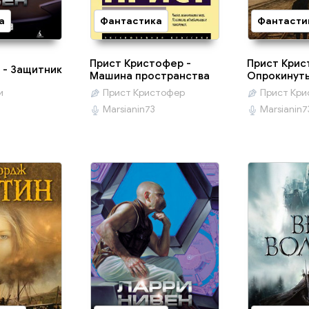
а
Фантастика
Фантасти
Прист Кристофер -
Прист Крис
 - Защитник
Машина пространства
Опрокинут
и
Прист Кристофер
Прист Кр
Marsianin73
Marsianin7