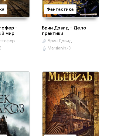
ка
Фантастика
тофер -
Брин Дэвид - Дело
ый мир
практики
истофер
Брин Дэвид
3
Marsianin73