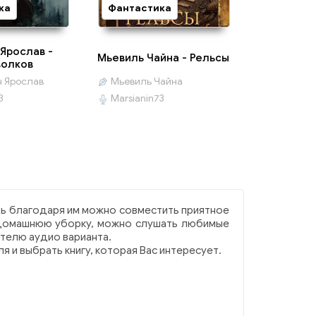
ка
Фантастика
Ярослав -
Мьевиль Чайна - Рельсы
волков
 Ярослав
Мьевиль Чайна
3
Marsianin73
дь благодаря им можно совместить приятное
я домашнюю уборку, можно слушать любимые
ителю аудио варианта.
 и выбрать книгу, которая Вас интересует.