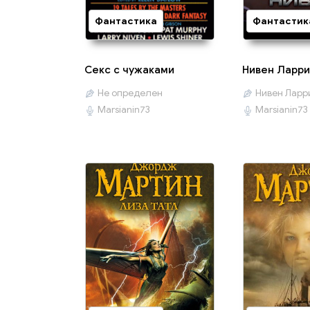
Фантастика
Фантастик
Секс с чужаками
Нивен Ларри
Не определен
Нивен Ларр
Marsianin73
Marsianin73