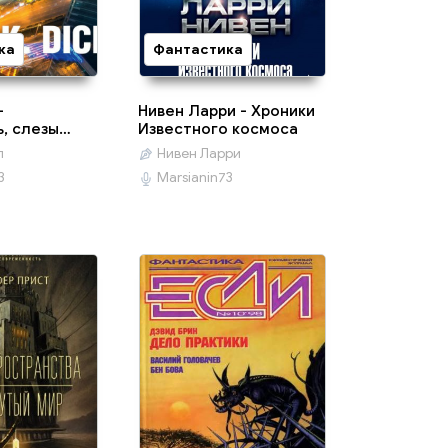
ка
Фантастика
-
Нивен Ларри - Хроники
, слезы…
Известного космоса
п
Нивен Ларри
3
Marsianin73