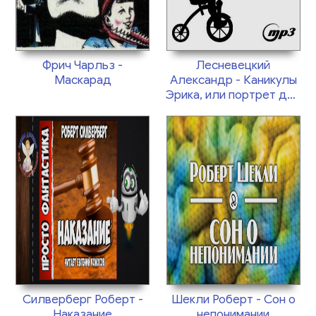
Фрич Чарльз -
Лесневецкий
Маскарад
Александр - Каникулы
Эрика, или портрет для
вампиреныша
Силверберг Роберт -
Шекли Роберт - Сон о
Наказание
непонимании