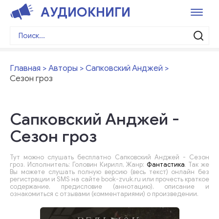
АУДИОКНИГИ
Главная
Авторы
Сапковский Анджей
Сезон гроз
Сапковский Анджей -
Сезон гроз
Тут можно слушать бесплатно Сапковский Анджей - Сезон
гроз. Исполнитель: Головин Кирилл, Жанр:
Фантастика
. Так же
Вы можете слушать полную версию (весь текст) онлайн без
регистрации и SMS на сайте book-zvuk.ru или прочесть краткое
содержание, предисловие (аннотацию), описание и
ознакомиться с отзывами (комментариями) о произведении.